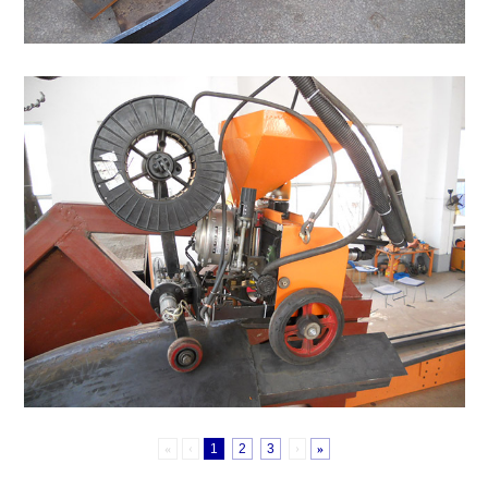
«
‹
1
2
3
›
»