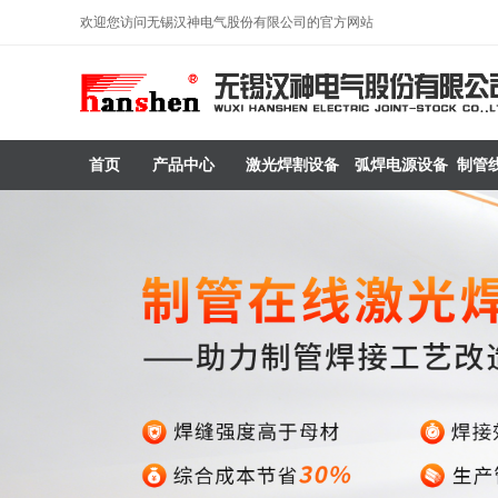
欢迎您访问无锡汉神电气股份有限公司的官方网站
首页
产品中心
激光焊割设备
弧焊电源设备
制管