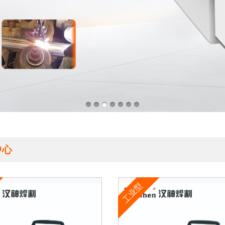
中心
工业型