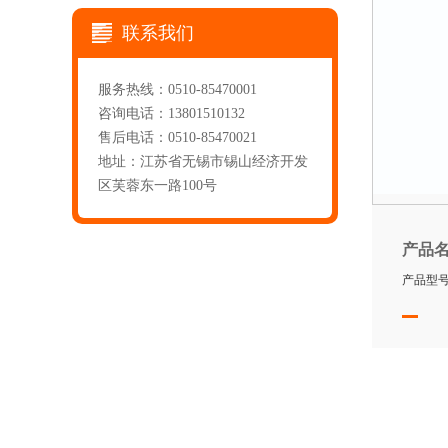
联系我们
服务热线：0510-85470001
咨询电话：13801510132
售后电话：0510-85470021
地址：江苏省无锡市锡山经济开发
区芙蓉东一路100号
产品
产品型号