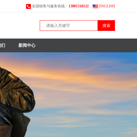
全国销售与服务热线：
13801510132
ENGLISH
搜索
我们
新闻中心