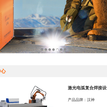
中心
激光电弧复合焊接设
产品品牌：汉神