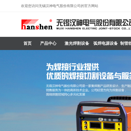
欢迎您访问无锡汉神电气股份有限公司的官方网站
首页
产品中心
激光焊割设备
弧焊电源设备
制管