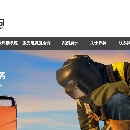
线焊接系统
激光电弧复合焊
案例展示
关于汉神
联系