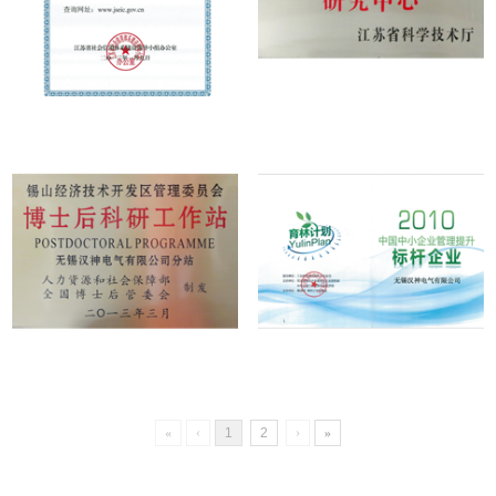
«
‹
1
2
›
»