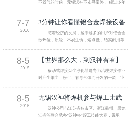
不景气的时候，无锡汉神不走寻常路， 经过多年
的摸索和改变 …
7-7
3分钟让你看懂铝合金焊接设备
及行业应用领域
2016
随着经济的发展，越来越多的用户对铝合金
散热佳，质轻，不易生锈，熔点低，结实耐用等
特性应用的非常广…
8-5
【世界那么大，到汉神看看】
移动焊接烟尘净化器
2015
移动式焊接烟尘净化器是专为治理焊接作业
时产生烟尘、粉尘、有毒气体而开发的一款工业
环保设备，它广…
8-5
无锡汉神将焊机参与焊工比武
作为国内品牌建设利器
2015
汉神公司与江苏省各市区、浙江衢州、黑龙
江省等联合承办“汉神杯”焊工技能大赛，秉承
着“开展职…