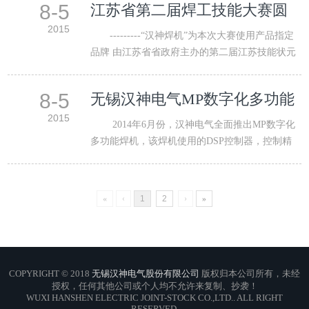
8-5
江苏省第二届焊工技能大赛圆
满落幕
2015
---------“汉神焊机”为本次大赛使用产品指定
品牌 由江苏省省政府主办的第二届江苏技能状元
大赛总决赛于2…
8-5
无锡汉神电气MP数字化多功能
焊机成功推出市场
2015
2014年6月份，汉神电气全面推出MP数字化
多功能焊机，该焊机使用的DSP控制器，控制精
度已达到前所…
«
‹
1
2
›
»
COPYRIGHT © 2018
无锡汉神电气股份有限公司
版权归本公司所有，未经
授权，任何其他公司或个人均不允许来复制、抄袭！
WUXI HANSHEN ELECTRIC JOINT-STOCK CO.,LTD.. ALL RIGHT
RESERVED.