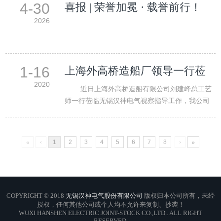
4-30
喜报 | 荣誉加冕 · 载誉前行！
2026
1-16
上海外高桥造船厂领导一行莅
临无锡汉神电气视察指导工作
2020
近日上海外高桥造船有限公司刘建峰总工艺
师一行莅临无锡汉神电气视察指导工作，我公司
由董事长何晓阳、销…
«
‹
1
2
3
4
5
6
7
8
›
»
COPYRIGHT © 2018
无锡汉神电气股份有限公司
版权归本公司所有，未经
授权，任何其他公司或个人均不允许来复制、抄袭！
WUXI HANSHEN ELECTRIC JOINT-STOCK CO.,LTD.. ALL RIGHT
RESERVED.