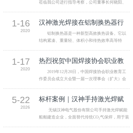
莅临我公司进行指导考察，公司董事长何晓阳、
总工程师厉荣卫全程予…
1-16
汉神激光焊接在铝制换热器行
业的优势
2020
铝制换热器是一种新型高效换热设备。它以
结构紧凑、重量轻、体积小和传热效率高等特
点，主要应用于化工、化…
1-17
热烈祝贺中国焊接协会职业教
育工作委员会成立大会在哈尔
2020
2019年12月20日，中国焊接协会职业教育工
滨成功召开
作委员会成立大会暨一届一次理事会（扩大）会
议在哈尔滨召开。很荣…
5-22
标杆案例｜汉神手持激光焊赋
能船舶建造——引领船舶智造
2026
无锡汉神电气股份有限公司手持激光焊赋能
新升级
船舶建造企业，全面替代传统CO₂气保焊，用于装
配定位工序。以硬…