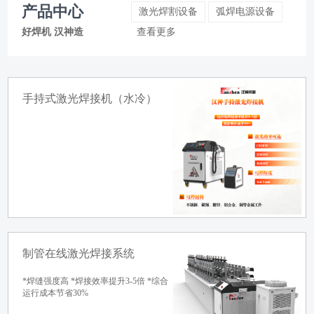
产品中心
最新动态
喜报 | 荣誉加冕 · 载誉前行！
激光焊割设备
弧焊电源设备
好焊机 汉神造
查看更多
手持式激光焊接机（水冷）
制管在线激光焊接系统
*焊缝强度高 *焊接效率提升3-5倍 *综合
运行成本节省30%