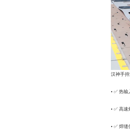
汉神手持
• ✅ 
• ✅ 
• ✅ 