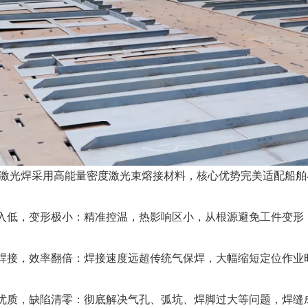
激光焊采用高能量密度激光束熔接材料，核心优势完美适配船舶
热输入低，变形极小：精准控温，热影响区小，从根源避免工件变
高速焊接，效率翻倍：焊接速度远超传统气保焊，大幅缩短定位作
焊缝优质，缺陷清零：彻底解决气孔、弧坑、焊脚过大等问题，焊