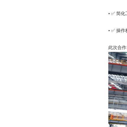
• ✅ 
• ✅ 
此次合作