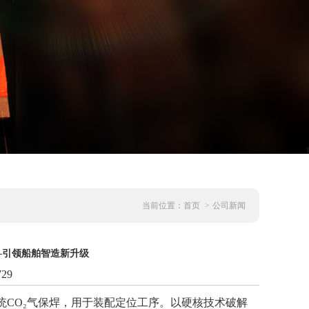
当前位置：
首页
>
公司新闻
—引领船舶智造新升级
29
CO₂气保焊，用于装配定位工序。以硬核技术破解